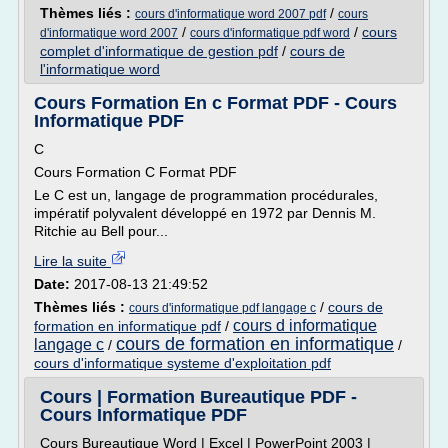
Thèmes liés :
/
cours d'informatique word 2007 pdf
cours
/
/
cours
d'informatique word 2007
cours d'informatique pdf word
complet d'informatique de gestion pdf
/
cours de
l'informatique word
Cours Formation En c Format PDF - Cours
Informatique PDF
C
Cours Formation C Format PDF
Le C est un, langage de programmation procédurales,
impératif polyvalent développé en 1972 par Dennis M.
Ritchie au Bell pour...
Lire la suite
Date:
2017-08-13 21:49:52
Thèmes liés :
/
cours de
cours d'informatique pdf langage c
cours d informatique
formation en informatique pdf
/
cours de formation en informatique
langage c
/
/
cours d'informatique systeme d'exploitation pdf
Cours | Formation Bureautique PDF -
Cours Informatique PDF
Cours Bureautique Word | Excel | PowerPoint 2003 |