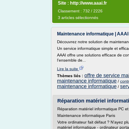
Site : http://www.aaai.fr
Classement : 732 / 2226
3 articles sélectionnés
Maintenance informatique | AAAI
Découvrez notre solution de maintenan
Un service informatique simple et effica
AAAI offre une solutions efficace de co
l'ensemble de...
Lire la suite
offre de service m
Thèmes liés :
maintenance informatique
/
cont
maintenance informatique
ser
/
Réparation matériel informat
Réparation matériel informatique PC e
Maintenance informatique Paris
Votre ordinateur fait défaut ? N'ayez p
matériel informatique - ordinateur por