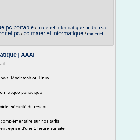
ue pc portable
materiel informatique pc bureau
/
onnel pc
pc materiel informatique
/
/
materiel
atique | AAAI
ail
ndows, Macintosh ou Linux
nformatique périodique
airte, sécurité du réseau
 complémentaire sur nos tarifs
 entreprise d'une 1 heure sur site