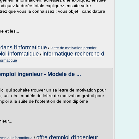
génieur informaticien. adressez une expliquez ensuite
indiquez la durée totale expliquez ensuite votre
trez que vous la connaissez : vous objet : candidature
e et les...
dans l'informatique
/
lettre de motivation premier
loi informatique
informatique recherche d
/
formatique
emploi ingenieur - Modele de ...
c, qui souhaite trouver un sa lettre de motivation pour
s; un déc. modèle de lettre de motivation gratuit pour
ploi à la suite de l'obtention de mon diplôme
ieur...
offre d'emploi d'ingenieur
/
 emploi informatique