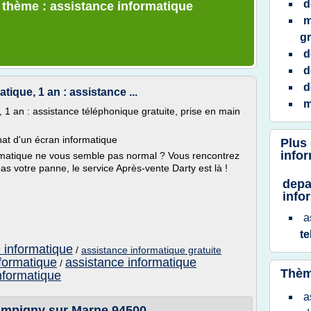
d
e thème : assistance informatique
m
gr
d
d
d
ique, 1 an : assistance ...
m
 1 an : assistance téléphonique gratuite, prise en main
hat d'un écran informatique
Plus
infor
rmatique ne vous semble pas normal ? Vous rencontrez
s votre panne, le service Après-vente Darty est là !
depa
info
a
t
 informatique
/
assistance informatique gratuite
nformatique
assistance informatique
/
Thèm
nformatique
a
ampigny sur Marne 94500