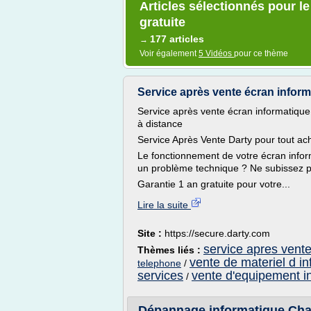
Articles sélectionnés pour l
gratuite
177 articles
→
Voir également
5 Vidéos
pour ce thème
Service après vente écran informat
Service après vente écran informatique,
à distance
Service Après Vente Darty pour tout ac
Le fonctionnement de votre écran info
un problème technique ? Ne subissez pa
Garantie 1 an gratuite pour votre...
Lire la suite
Site :
https://secure.darty.com
service apres vente
Thèmes liés :
vente de materiel d i
telephone
/
services
vente d'equipement i
/
Dépannage informatique Ch