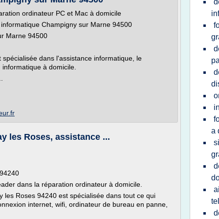
d
aration ordinateur PC et Mac à domicile
in
informatique Champigny sur Marne 94500
f
ur Marne 94500
gr
d
spécialisée dans l'assistance informatique, le
pa
 informatique à domicile.
d
.
di
o
i
ur.fr
f
a 
 les Roses, assistance ...
s
gr
d
 94240
do
ader dans la réparation ordinateur à domicile.
a
y les Roses 94240 est spécialisée dans tout ce qui
te
nnexion internet, wifi, ordinateur de bureau en panne,
d