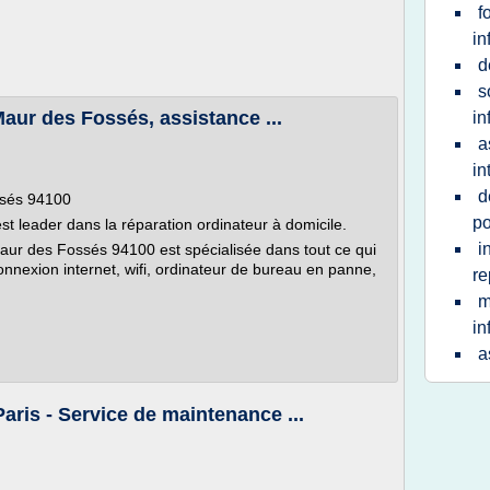
f
in
d
s
aur des Fossés, assistance ...
in
a
in
d
ssés 94100
po
t leader dans la réparation ordinateur à domicile.
i
Maur des Fossés 94100 est spécialisée dans tout ce qui
nnexion internet, wifi, ordinateur de bureau en panne,
re
m
in
a
aris - Service de maintenance ...