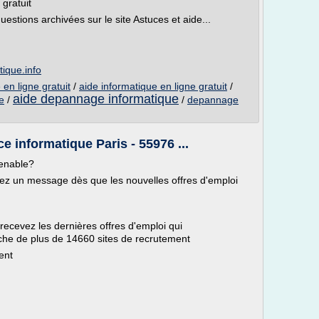
gratuit
uestions archivées sur le site Astuces et aide...
tique.info
en ligne gratuit
/
aide informatique en ligne gratuit
/
aide depannage informatique
e
/
/
depannage
e informatique Paris - 55976 ...
venable?
evez un message dès que les nouvelles offres d'emploi
 recevez les dernières offres d'emploi qui
che de plus de 14660 sites de recrutement
ent