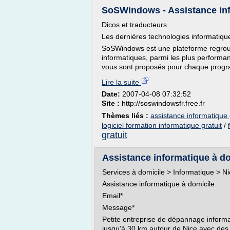
SoSWindows - Assistance inf
Dicos et traducteurs
Les dernières technologies informatiqu
SoSWindows est une plateforme regroupa
informatiques, parmi les plus perform
vous sont proposés pour chaque progra
Lire la suite
Date:
2007-04-08 07:32:52
Site :
http://soswindowsfr.free.fr
Thèmes liés :
assistance informatique 
logiciel formation informatique gratuit
/
gratuit
Assistance informatique à do
Services à domicile > Informatique > Ni
Assistance informatique à domicile
Email*
Message*
Petite entreprise de dépannage informat
jusqu'à 30 km autour de Nice avec des p