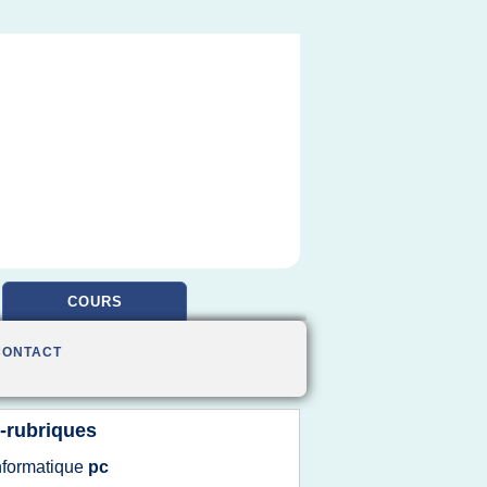
COURS
CONTACT
-rubriques
nformatique
pc