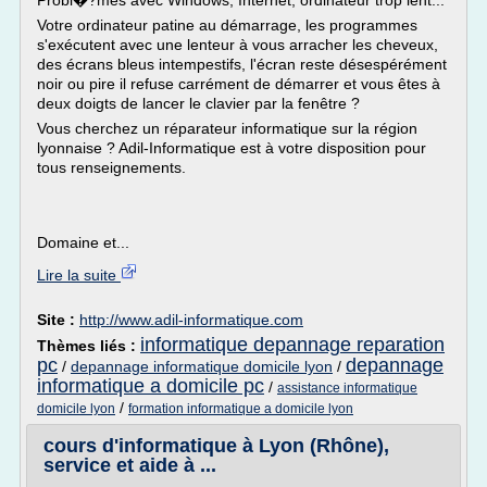
Probl�?mes avec Windows, Internet, ordinateur trop lent...
Votre ordinateur patine au démarrage, les programmes
s'exécutent avec une lenteur à vous arracher les cheveux,
des écrans bleus intempestifs, l'écran reste désespérément
noir ou pire il refuse carrément de démarrer et vous êtes à
deux doigts de lancer le clavier par la fenêtre ?
Vous cherchez un réparateur informatique sur la région
lyonnaise ? Adil-Informatique est à votre disposition pour
tous renseignements.
Domaine et...
Lire la suite
Site :
http://www.adil-informatique.com
informatique depannage reparation
Thèmes liés :
pc
depannage
/
depannage informatique domicile lyon
/
informatique a domicile pc
/
assistance informatique
/
domicile lyon
formation informatique a domicile lyon
cours d'informatique à Lyon (Rhône),
service et aide à ...