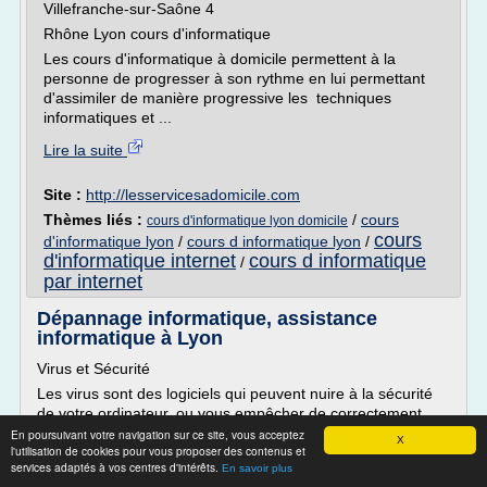
Villefranche-sur-Saône 4
Rhône Lyon cours d'informatique
Les cours d'informatique à domicile permettent à la
personne de progresser à son rythme en lui permettant
d'assimiler de manière progressive les techniques
informatiques et ...
Lire la suite
Site :
http://lesservicesadomicile.com
Thèmes liés :
/
cours
cours d'informatique lyon domicile
cours
d'informatique lyon
/
cours d informatique lyon
/
d'informatique internet
cours d informatique
/
par internet
Dépannage informatique, assistance
informatique à Lyon
Virus et Sécurité
Les virus sont des logiciels qui peuvent nuire à la sécurité
de votre ordinateur, ou vous empêcher de correctement
l'utiliser. Pour éviter que votre PC soit infecté par des virus,
En poursuivant votre navigation sur ce site, vous acceptez
X
l'utilisation de cookies pour vous proposer des contenus et
spyware et autres dangers du net, il faut avoir un ordinateur
services adaptés à vos centres d'intérêts.
En savoir plus
bien sécurisé .