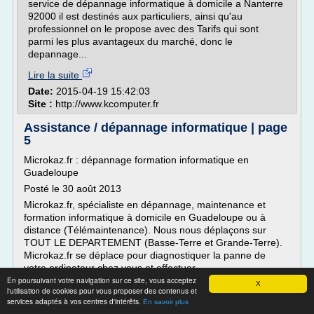
service de dépannage informatique à domicile a Nanterre
92000 il est destinés aux particuliers, ainsi qu'au
professionnel on le propose avec des Tarifs qui sont
parmi les plus avantageux du marché, donc le
depannage...
Lire la suite
Date:
2015-04-19 15:42:03
Site :
http://www.kcomputer.fr
Assistance / dépannage informatique | page
5
Microkaz.fr : dépannage formation informatique en
Guadeloupe
Posté le 30 août 2013
Microkaz.fr, spécialiste en dépannage, maintenance et
formation informatique à domicile en Guadeloupe ou à
distance (Télémaintenance). Nous nous déplaçons sur
TOUT LE DEPARTEMENT (Basse-Terre et Grande-Terre).
Microkaz.fr se déplace pour diagnostiquer la panne de
votre ordinateur chez vous et effectuer...
En poursuivant votre navigation sur ce site, vous acceptez
X
Lire la suite
l'utilisation de cookies pour vous proposer des contenus et
services adaptés à vos centres d'intérêts.
En savoir plus