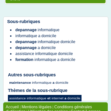
Sous-rubriques
depannage
informatique
informatique
a
domicile
depannage
informatique domicile
depannage
a
domicile
assistance informatique domicile
formation
informatique
a
domicile
Autres sous-rubriques
maintenance
informatique
a
domicile
Thèmes de la sous-rubrique
assistance informatique
et
internet
a
domicile
Accueil
|
Mentions légales
|
Conditions générales