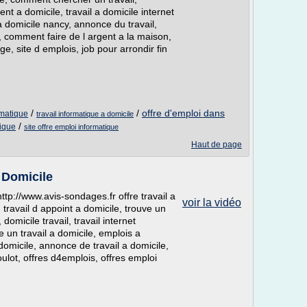
t a domicile, travail a domicile internet
 a domicile nancy, annonce du travail,
e, comment faire de l argent a la maison,
age, site d emplois, job pour arrondir fin
/
/
offre d'emploi dans
rmatique
travail informatique a domicile
/
tique
site offre emploi informatique
Haut de page
 Domicile
tp://www.avis-sondages.fr offre travail a
voir la vidéo
travail d appoint a domicile, trouve un
domicile travail, travail internet
un travail a domicile, emplois a
 domicile, annonce de travail a domicile,
oulot, offres d4emplois, offres emploi