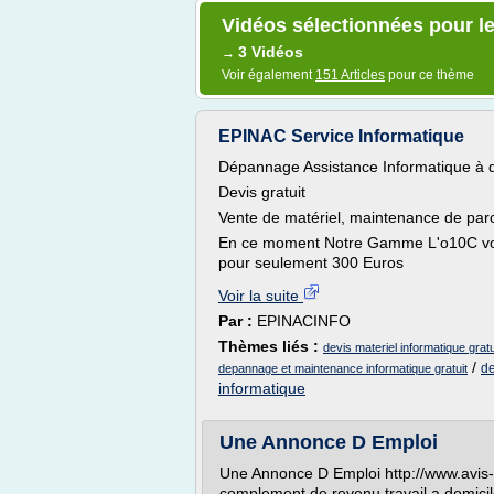
Vidéos sélectionnées pour le
3 Vidéos
→
Voir également
151 Articles
pour ce thème
EPINAC Service Informatique
Dépannage Assistance Informatique à d
Devis gratuit
Vente de matériel, maintenance de par
En ce moment Notre Gamme L'o10C votr
pour seulement 300 Euros
Voir la suite
Par :
EPINACINFO
Thèmes liés :
devis materiel informatique gratu
/
de
depannage et maintenance informatique gratuit
informatique
Une Annonce D Emploi
Une Annonce D Emploi http://www.avis-s
complement de revenu travail a domicil