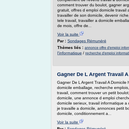
comment trouver du boulot, gagner argen
gratuit, offres d emploi domicile travail
travailler de son domicile, devenir rich
tele travail, travailler a domicile emball
de mois, offre de...
Voir la suite
Par :
Sondages Rémunéré
Thèmes liés :
annonce offre d'emploi info
l'informatique
/
recherche d'emploi informa
Gagner De L Argent Travail A
Gagner De L Argent Travail A Domicile ht
domicile emballage, recherche emplois, 
travail, comment trouver un petit boulot, 
domicile, une annonce d emploi cherche 
domicile serieux, travail informatique a
je travaille a domicile, annonces petit b
domicile, conditionnement a...
Voir la suite
Par :
Sondages Rémunéré