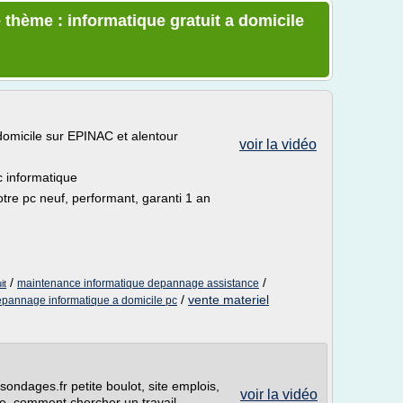
 thème : informatique gratuit a domicile
omicile sur EPINAC et alentour
voir la vidéo
c informatique
e pc neuf, performant, garanti 1 an
/
/
maintenance informatique depannage assistance
it
/
vente materiel
pannage informatique a domicile pc
ondages.fr petite boulot, site emplois,
voir la vidéo
e, comment chercher un travail,