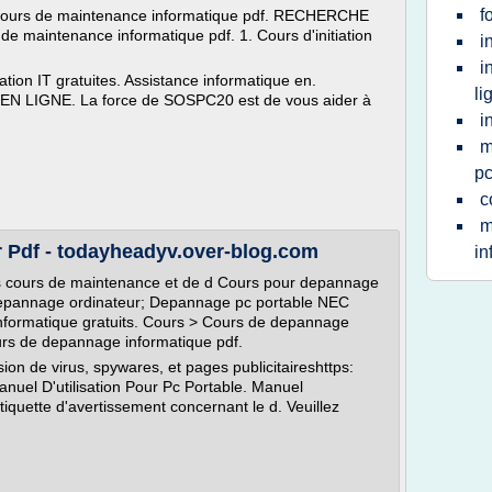
f
 cours de maintenance informatique pdf. RECHERCHE
e maintenance informatique pdf. 1. Cours d'initiation
i
i
tion IT gratuites. Assistance informatique en.
li
IGNE. La force de SOSPC20 est de vous aider à
i
m
pc
c
m
 Pdf - todayheadyv.over-blog.com
in
e des cours de maintenance et de d Cours pour depannage
r depannage ordinateur; Depannage pc portable NEC
nformatique gratuits. Cours > Cours de depannage
s de depannage informatique pdf.
ion de virus, spywares, et pages publicitaireshttps:
nuel D'utilisation Pour Pc Portable. Manuel
Etiquette d'avertissement concernant le d. Veuillez