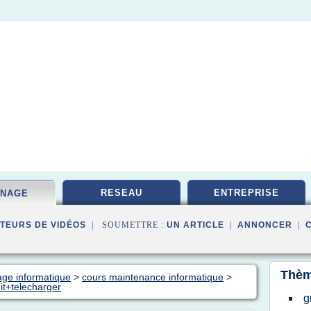
RESEAU
ENTREPRISE
NNAGE
TEURS DE VIDÉOS
| SOUMETTRE :
UN ARTICLE
|
ANNONCER
|
Thèm
age informatique
>
cours maintenance informatique
>
it+telecharger
g