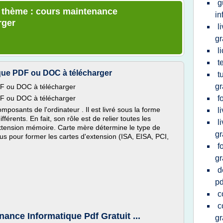
g
e thème : cours maintenance
in
rger
l
gr
l
t
que PDF ou DOC à télécharger
t
gr
F ou DOC à télécharger
F ou DOC à télécharger
f
mposants de l'ordinateur . Il est livré sous la forme
l
férents. En fait, son rôle est de relier toutes les
l
d'extension mémoire. Carte mère détermine le type de
gr
ous pour former les cartes d'extension (ISA, EISA, PCI,
f
gr
d
pd
c
c
ance Informatique Pdf Gratuit ...
gr