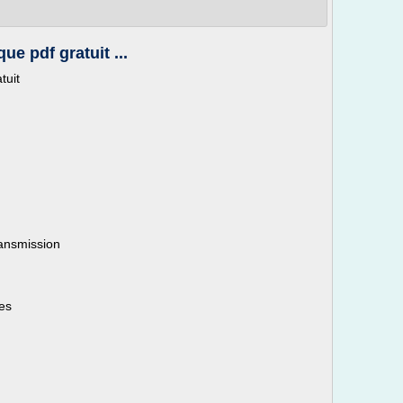
e pdf gratuit ...
tuit
ransmission
es