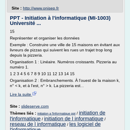
Site :
http://www.onisep.fr
PPT - Initiation à l'informatique (MI-1003)
Université ...
15
Représenter et organiser les données
Exemple : Construire une ville de 15 maisons en évitant aux
livreurs de pizzas qui suivent les rues un trajet trop long
depuis la pizzeria.
Organisation 1 : Linéaire. Numéros croissants. Pizzeria au
numéro 1.
1 2 3 4 5 6 7 8 9 10 11 12 13 14 15
Organisation 2 : Embranchements. À l'ouest de la maison k,
n° < k, et à l'est, n° > k. La pizzeria est...
Lire la suite
Site :
slideserve.com
initiation de
Thèmes liés :
/
initiation a l'informatique ppt
l'informatique
initiation de l informatique
/
/
reseau de l informatique
les logiciel de
/
l'informatique