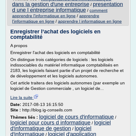
dans la gestion d'une entreprise
presentation
/
d une l entreprise informatique
/
comment
apprendre l'informatique en ligne
/
apprendre
l'informatique en ligne
/
apprendre l informatique en ligne
Enregistrer l’achat des logiciels en
comptabilité
A propos
Enregistrer l'achat des logiciels en comptabilité
On distingue trois catégories de logiciels : les logiciels
indissociables du matériel informatique comptabilisés en
2183, les logiciels faisant partie d'un projet de recherche et
de développement et les logiciels autonomes.
Cet article traitera des logiciels autonomes (par exemple un
logiciel de Gestion commerciale , un logiciel de...
Lire la suite
Date:
2017-08-13 16:15:50
Site :
http://blog.ig-conseils.com
logiciel de cours d'informatique
Thèmes liés :
/
logiciel pour cours d informatique
logiciel
/
d'informatique de gestion
logiciel
/
d'informatique
logiciel d'application
/