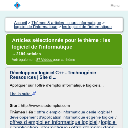
Menu
Accueil
>
Thèmes & articles : cours informatique
>
logiciel de l'informatique
>
les logiciel de l'informatique
Articles sélectionnés pour le thème : les
logiciel de l'informatique
2194 articles
→
Voir également
87 Vidéos
pour ce thème
Développeur logiciel C++ - Technogénie
Ressources | Site d ...
Appliquer sur l'offre d'emploi informatique logiciels...
Lire la suite
Site :
http://www.sitedemploi.com
Thèmes liés :
offre d'emploi informatique genie logiciel
/
developpement d'application informatique et genie logiciel
/
offres d emploi en informatique logiciel
logiciel
/
d'application informatique
offre d'emploi dans