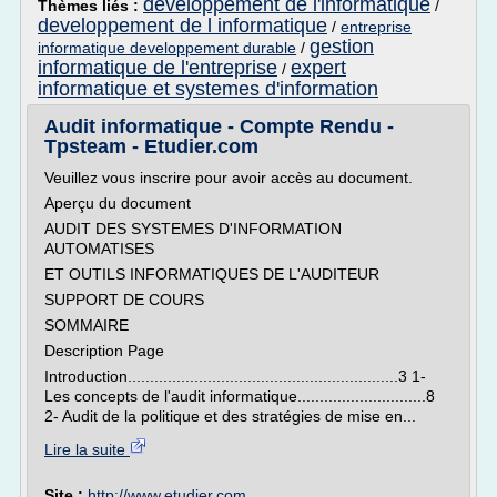
developpement de l'informatique
Thèmes liés :
/
developpement de l informatique
/
entreprise
gestion
informatique developpement durable
/
informatique de l'entreprise
expert
/
informatique et systemes d'information
Audit informatique - Compte Rendu -
Tpsteam - Etudier.com
Veuillez vous inscrire pour avoir accès au document.
Aperçu du document
AUDIT DES SYSTEMES D'INFORMATION
AUTOMATISES
ET OUTILS INFORMATIQUES DE L'AUDITEUR
SUPPORT DE COURS
SOMMAIRE
Description Page
Introduction.............................................................3 1-
Les concepts de l'audit informatique.............................8
2- Audit de la politique et des stratégies de mise en...
Lire la suite
Site :
http://www.etudier.com