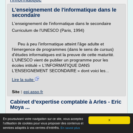
L'enseignement de l'informatique dans le
secondaire
L'enseignement de l'informatique dans le secondaire
Curriculum de l'UNESCO (Paris, 1994)
Peu à peu l'informatique atteint l'âge adulte et
l'émergence de programmes (dans le sens de cursus)
d'études informatiques est la preuve de cette maturité.
L'UNESCO vient de publier un programme pour les
écoles intitulé « L'INFORMATIQUE DANS
L'ENSEIGNEMENT SECONDAIRE » dont voici les...
Lire la suite
Site :
epi.asso.fr
Cabinet d’expertise comptable à Arles - Eric
Moya ...
L'entreprise et l'informatique
En poursuivant votre navigation sur ce site, vous acceptez
X
10/11/2008
l'utilisation de cookies pour vous proposer des contenus et
services adaptés à vos centres d'intérêts.
En savoir plus
La baisse constante des prix dans le domaine informatique