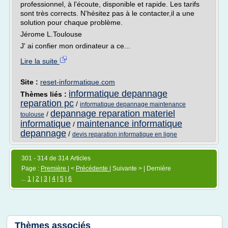
professionnel, à l'écoute, disponible et rapide. Les tarifs
sont très corrects. N'hésitez pas à le contacter,il a une
solution pour chaque problème.
Jérome L.Toulouse
J' ai confier mon ordinateur a ce...
Lire la suite
Site :
reset-informatique.com
informatique depannage
Thèmes liés :
reparation pc
/
informatique depannage maintenance
depannage reparation materiel
/
toulouse
informatique
maintenance informatique
/
depannage
/
devis reparation informatique en ligne
301 - 314 de 314 Articles
Page :
Première
| <
Précédente
| Suivante > | Dernière
...
1
|
2
|
3
|
4
|
5
|
6
Thèmes associés