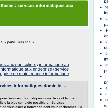
pa
e thème : services informatiques aux
t
in
t
pa
s
en
t
aux particuliers et aux...
do
p
in
ues aux particuliers
informatique au
/
t
informatique aux entreprise
service
/
pr
reprise de maintenance informatique
m
pr
vices informatiques domicile ...
a
a
gorie Services informatiques domicile saint lambert.
s
liste la plus complète possible en Services
en
in de vous aider à trouver ce dont vous recherchez. La