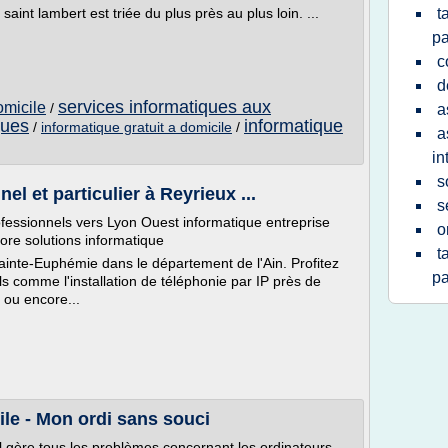
saint lambert est triée du plus près au plus loin. ...
t
pa
c
d
services informatiques aux
omicile
/
a
ques
informatique
/
informatique gratuit a domicile
/
a
in
s
l et particulier à Reyrieux ...
s
ofessionnels vers Lyon Ouest informatique entreprise
o
ore solutions informatique
t
Sainte-Euphémie dans le département de l'Ain. Profitez
pa
s comme l'installation de téléphonie par IP près de
e ou encore...
ile - Mon ordi sans souci
Il gère tous les problèmes concernant les ordinateurs,