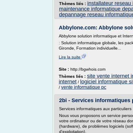
installateur reseau
Thèmes liés :
maintenance informatique dep
depannage reseau informatiqu
Abbylone.com: Abbylone soluti
Abbylone solution informatique et Intern
: Solution informatique globale, les pack
Gironde, Formation individuelle...
Lire la suite
Site :
http://bgwhois.com
site vente internet 
Thèmes liés :
internet
logiciel informatique si
/
vente informatique pc
/
2bi - Services informatiques 
Services informatiques aux particuliers
Nous vous proposons un service personn
votre ordinateur ou de votre réseau do
(hardware), de problèmes logiciels (so
d'exploitation).