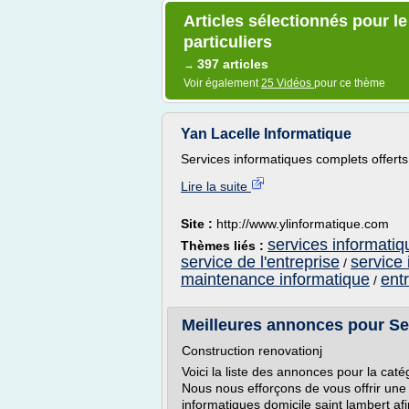
Articles sélectionnés pour l
particuliers
397 articles
→
Voir également
25 Vidéos
pour ce thème
Yan Lacelle Informatique
Services informatiques complets offerts 
Lire la suite
Site :
http://www.ylinformatique.com
services informatiq
Thèmes liés :
service de l'entreprise
service 
/
maintenance informatique
ent
/
Meilleures annonces pour Ser
Construction renovationj
Voici la liste des annonces pour la caté
Nous nous efforçons de vous offrir une 
informatiques domicile saint lambert af