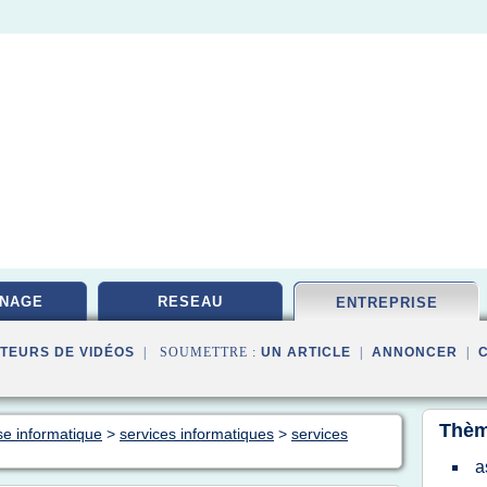
NAGE
RESEAU
ENTREPRISE
TEURS DE VIDÉOS
| SOUMETTRE :
UN ARTICLE
|
ANNONCER
|
Thèm
se informatique
>
services informatiques
>
services
a