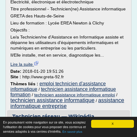
Électricité, électronique et électrotechnique
Titre professionnel - Technicien(ne) Assistance informatique
GRETA des Hauts-de-Seine
Lieu de formation : Lycée EREA Newton à Clichy
Objectifs :
Le/a Technicien/ne d'Assistance en Informatique assiste et
dépanne les utilisateurs d'équipements informatiques et
numériques en entreprise ou les particuliers.
Il/Elle installe, met en service, diagnostique les...
Lire la suite
Date:
2018-01-20 19:51:26
Site :
http://www.greta-92.fr
emploi technicien d'assistance
Thèmes liés :
informatique
technicien assistance informatique
/
formation
/
technicien assistance informatique emploi
/
technicien assistance informatique
assistance
/
informatique entreprise
Technicien réseau — Wikipédia
En poursuivant votre navigation sur ce site, vous acceptez
X
Réseaux et télécommunications d'entreprise[ modifier |
l'utilisation de cookies pour vous proposer des contenus et
modifier le code ]
services adaptés à vos centres d'intérêts.
En savoir plus