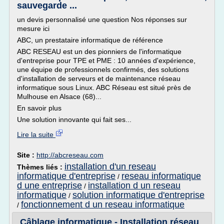
sauvegarde ...
un devis personnalisé une question Nos réponses sur
mesure ici
ABC, un prestataire informatique de référence
ABC RESEAU est un des pionniers de l'informatique
d'entreprise pour TPE et PME : 10 années d'expérience,
une équipe de professionnels confirmés, des solutions
d'installation de serveurs et de maintenance réseau
informatique sous Linux. ABC Réseau est situé près de
Mulhouse en Alsace (68)...
En savoir plus
Une solution innovante qui fait ses...
Lire la suite
Site :
http://abcreseau.com
installation d'un reseau
Thèmes liés :
informatique d'entreprise
reseau informatique
/
d une entreprise
installation d un reseau
/
informatique
solution informatique d'entreprise
/
fonctionnement d un reseau informatique
/
Câblage informatique - Installation réseau