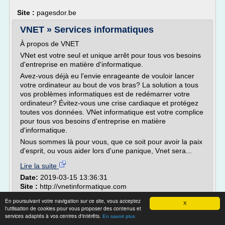
Site :
pagesdor.be
VNET » Services informatiques
À propos de VNET
VNet est votre seul et unique arrêt pour tous vos besoins
d'entreprise en matière d'informatique.
Avez-vous déjà eu l'envie enrageante de vouloir lancer
votre ordinateur au bout de vos bras? La solution a tous
vos problèmes informatiques est de redémarrer votre
ordinateur? Évitez-vous une crise cardiaque et protégez
toutes vos données. VNet informatique est votre complice
pour tous vos besoins d'entreprise en matière
d'informatique.
Nous sommes là pour vous, que ce soit pour avoir la paix
d'esprit, ou vous aider lors d'une panique, Vnet sera...
Lire la suite
Date:
2019-03-15 13:36:31
Site :
http://vnetinformatique.com
informatique gestion d'entreprise
Thèmes liés :
/
En poursuivant votre navigation sur ce site, vous acceptez
X
informatique dans la gestion d une entreprise
/
l'utilisation de cookies pour vous proposer des contenus et
services adaptés à vos centres d'intérêts.
installation d'un reseau informatique
En savoir plus