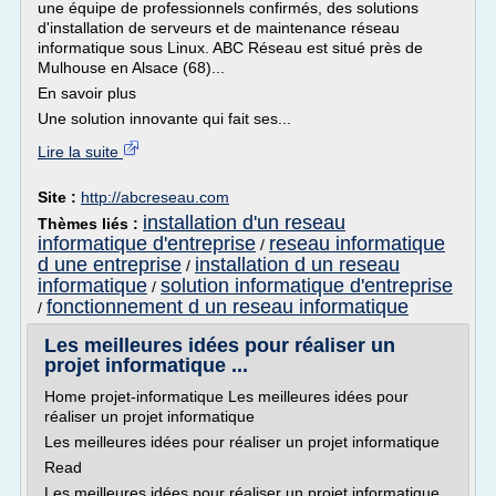
une équipe de professionnels confirmés, des solutions
d'installation de serveurs et de maintenance réseau
informatique sous Linux. ABC Réseau est situé près de
Mulhouse en Alsace (68)...
En savoir plus
Une solution innovante qui fait ses...
Lire la suite
Site :
http://abcreseau.com
installation d'un reseau
Thèmes liés :
informatique d'entreprise
reseau informatique
/
d une entreprise
installation d un reseau
/
informatique
solution informatique d'entreprise
/
fonctionnement d un reseau informatique
/
Les meilleures idées pour réaliser un
projet informatique ...
Home projet-informatique Les meilleures idées pour
réaliser un projet informatique
Les meilleures idées pour réaliser un projet informatique
Read
Les meilleures idées pour réaliser un projet informatique