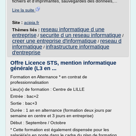
fichiers et d'imprimantes, sauvegardes des données,...
Lire la suite
Site :
acipia.fr
reseau informatique d une
Thèmes liés :
entreprise
securite d un reseau informatique
/
/
creer une entreprise d'informatique
reseau d
/
informatique
infrastructure informatique
/
d'entreprise
Offre Licence STS, mention informatique
générale (L3 en ...
Formation en Alternance * en contrat de
professionnalisation
Lieu(x) de formation : Centre de LILLE
Entrée : bac+2
Sortie : bac+3
Durée : 1 an en alternance (formation deux jours par
semaine en centre et 3 jours en entreprise)
Début : Septembre / Octobre
* Cette formation est également dispensée pour les
salarié(e)s en poste dans le cadre du plan de formation,