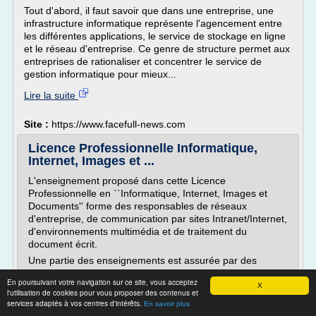
Tout d'abord, il faut savoir que dans une entreprise, une
infrastructure informatique représente l'agencement entre
les différentes applications, le service de stockage en ligne
et le réseau d'entreprise. Ce genre de structure permet aux
entreprises de rationaliser et concentrer le service de
gestion informatique pour mieux...
Lire la suite
Site :
https://www.facefull-news.com
Licence Professionnelle Informatique,
Internet, Images et ...
L'enseignement proposé dans cette Licence
Professionnelle en ``Informatique, Internet, Images et
Documents'' forme des responsables de réseaux
d'entreprise, de communication par sites Intranet/Internet,
d'environnements multimédia et de traitement du
document écrit.
Une partie des enseignements est assurée par des
professionnels des entreprises qui se sont associées au
En poursuivant votre navigation sur ce site, vous acceptez
projet. Complété par un projet tutoré et un stage, cet
X
l'utilisation de cookies pour vous proposer des contenus et
environnement assure aux diplômés une insertion
services adaptés à vos centres d'intérêts.
En savoir plus
professionnelle rapide, et la prise de responsabilité sur