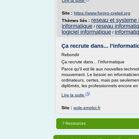
Lire la suite
Site :
https://www.forpro-creteil.org
reseau et systeme 
Thèmes liés :
informatique
reseau informati
/
logiciel informatique
informatiq
/
Ça recrute dans... l’informati
Rebondir
Ça recrute dans... l'informatique
Parce qu'il est lié aux nouvelles techno
mouvement. Le besoin en informaticiens
ordinateurs, certes, mais pas seulement.
diplômés, les professionnels encore en d
Lire la suite
Site :
pole-emploi.fr
7 Ressources