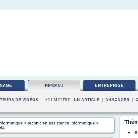
NAGE
ENTREPRISE
RESEAU
TEURS DE VIDÉOS
| SOUMETTRE :
UN ARTICLE
|
ANNONCER
|
Thèm
informatique
>
technicien assistance informatique
>
eta
e