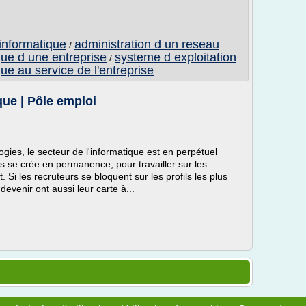
informatique
administration d un reseau
/
que d une entreprise
systeme d exploitation
/
ue au service de l'entreprise
que | Pôle emploi
logies, le secteur de l'informatique est en perpétuel
 se crée en permanence, pour travailler sur les
 Si les recruteurs se bloquent sur les profils les plus
evenir ont aussi leur carte à...