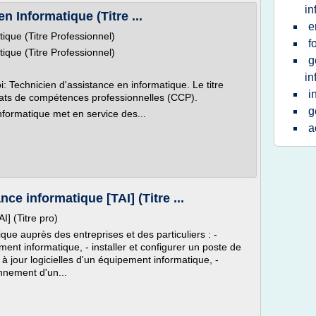
in
n Informatique (Titre ...
e
ique (Titre Professionnel)
f
ique (Titre Professionnel)
g
in
oi: Technicien d'assistance en informatique. Le titre
i
cats de compétences professionnelles (CCP).
g
informatique met en service des...
a
ce informatique [TAI] (Titre ...
I] (Titre pro)
ique auprès des entreprises et des particuliers : -
ent informatique, - installer et configurer un poste de
 à jour logicielles d'un équipement informatique, -
nnement d'un...