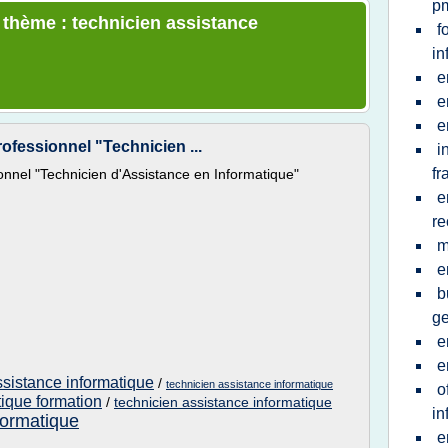
p
e thème : technicien assistance
f
in
e
e
e
rofessionnel "Technicien ...
i
fr
ionnel "Technicien d'Assistance en Informatique"
e
re
m
e
b
ge
e
e
ssistance informatique
/
technicien assistance informatique
o
tique formation
/
technicien assistance informatique
in
formatique
e