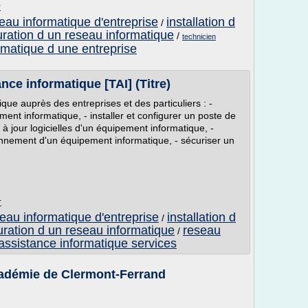
r
seau informatique d'entreprise
installation d
/
uration d un reseau informatique
/
technicien
rmatique d une entreprise
ce informatique [TAI] (Titre)
ique auprès des entreprises et des particuliers : -
ent informatique, - installer et configurer un poste de
s à jour logicielles d'un équipement informatique, -
onnement d'un équipement informatique, - sécuriser un
r
seau informatique d'entreprise
installation d
/
uration d un reseau informatique
reseau
/
assistance informatique services
cadémie de Clermont-Ferrand