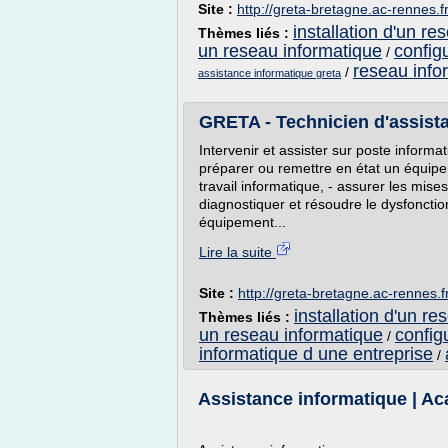
Site :
http://greta-bretagne.ac-rennes.f
installation d'un re
Thèmes liés :
un reseau informatique
config
/
reseau info
/
assistance informatique greta
GRETA - Technicien d'assistan
Intervenir et assister sur poste informat
préparer ou remettre en état un équipem
travail informatique, - assurer les mise
diagnostiquer et résoudre le dysfoncti
équipement...
Lire la suite
Site :
http://greta-bretagne.ac-rennes.f
installation d'un re
Thèmes liés :
un reseau informatique
config
/
informatique d une entreprise
/
Assistance informatique | A