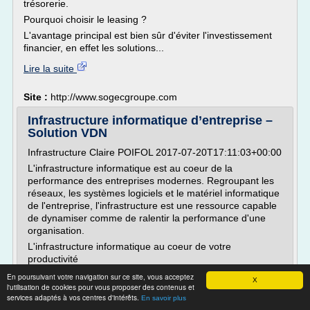
trésorerie.
Pourquoi choisir le leasing ?
L'avantage principal est bien sûr d'éviter l'investissement
financier, en effet les solutions...
Lire la suite
Site :
http://www.sogecgroupe.com
Infrastructure informatique d’entreprise –
Solution VDN
Infrastructure Claire POIFOL 2017-07-20T17:11:03+00:00
L'infrastructure informatique est au coeur de la
performance des entreprises modernes. Regroupant les
réseaux, les systèmes logiciels et le matériel informatique
de l'entreprise, l'infrastructure est une ressource capable
de dynamiser comme de ralentir la performance d'une
organisation.
L'infrastructure informatique au coeur de votre
productivité
Alors que les solutions Internet et les appareils...
En poursuivant votre navigation sur ce site, vous acceptez
X
l'utilisation de cookies pour vous proposer des contenus et
Lire la suite
services adaptés à vos centres d'intérêts.
En savoir plus