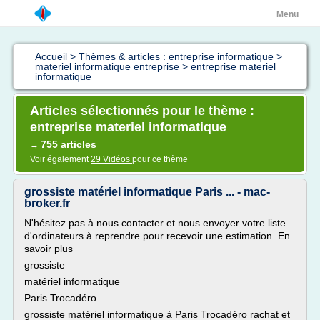
Menu
Accueil
>
Thèmes & articles : entreprise informatique
>
materiel informatique entreprise
>
entreprise materiel
informatique
Articles sélectionnés pour le thème :
entreprise materiel informatique
755 articles
→
Voir également
29 Vidéos
pour ce thème
grossiste matériel informatique Paris ... - mac-
broker.fr
N'hésitez pas à nous contacter et nous envoyer votre liste
d'ordinateurs à reprendre pour recevoir une estimation. En
savoir plus
grossiste
matériel informatique
Paris Trocadéro
grossiste matériel informatique à Paris Trocadéro rachat et