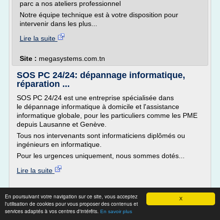
parc a nos ateliers professionnel
Notre équipe technique est à votre disposition pour
intervenir dans les plus...
Lire la suite
Site :
megasystems.com.tn
SOS PC 24/24: dépannage informatique,
réparation ...
SOS PC 24/24 est une entreprise spécialisée dans
le dépannage informatique à domicile et l'assistance
informatique globale, pour les particuliers comme les PME
depuis Lausanne et Genève.
Tous nos intervenants sont informaticiens diplômés ou
ingénieurs en informatique.
Pour les urgences uniquement, nous sommes dotés...
Lire la suite
Site :
sospc2424.ch
En poursuivant votre navigation sur ce site, vous acceptez
X
depannage informatique a domicile
Thèmes liés :
l'utilisation de cookies pour vous proposer des contenus et
pc
informatique depannage reparation pc
services adaptés à vos centres d'intérêts.
/
/
En savoir plus