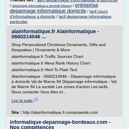
Thèmes liés :
entreprise
/
/
depannage informatique a domicile fribourg
depannage informatique domicile
/
tarif cours
d'informatique a domicile
/
tarif depannage informatique
particulier
alainformatique.fr Alainformatique -
0660214046 ...
Shop Personalized Christmas Ornaments, Gifts and
Keepsakes | Ornaments & More
alainformatique.fr Traffic Sources Chart
alainformatique.fr Alexa Rank History Chart
alainformatique.fr Html To Plain Text
Alainformatique - 0660214046 - Dépannage informatique
à domicile Val de Marne 94 Dépannage informatique - Val
de Marne 94 La société Les zones d'action Les tarifs
Nous contacter Vous êtes ici...
Lire la suite
Site :
http://alainformatique.fr.composesite.com
informatique-depannage-bordeaux.com -
Nos compétences