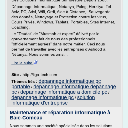
Des Solutions Informatique Sur Mesure Depuis 1983.
Dépannage Informatique, Netanya, Poleg, Herzliya, Tel
Aviv, PC, Adsl, Wifi, Ordi, Aide à Distance, Sauvegarde
des donnés, Nettoyage et Protection contre les virus,
Cours Privés, Windows, Tablets, Portables, Sites Internet,
Coaching.
Le "Teudat" de "Musmah et expert" délivré par le
gouvernement fait de nous des professionnels
"officiellement agrées" dans notre métier. Ceci nous
permet de travailler avec les entreprises d'Ashdod à
Nétanya. Nous sommes ainsi...
Lire la suite
Site :
http://liga-tech.com
depannage informatique pc
Thèmes liés :
portable
depannage informatique depannage
/
pc
depannage informatique a domicile pc
/
/
depannage informatique pc
solution
/
informatique d'entreprise
Maintenance et réparation informatique à
Baie-Comeau
Nous sommes une société spécialisée dans les solutions