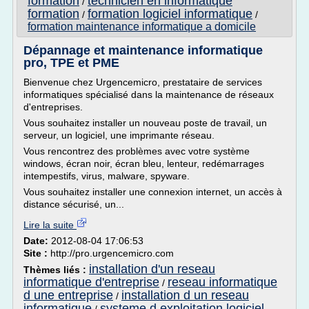
formation
technicien en informatique
/
formation
formation logiciel informatique
/
/
formation maintenance informatique a domicile
Dépannage et maintenance informatique
pro, TPE et PME
Bienvenue chez Urgencemicro, prestataire de services
informatiques spécialisé dans la maintenance de réseaux
d'entreprises.
Vous souhaitez installer un nouveau poste de travail, un
serveur, un logiciel, une imprimante réseau.
Vous rencontrez des problèmes avec votre système
windows, écran noir, écran bleu, lenteur, redémarrages
intempestifs, virus, malware, spyware.
Vous souhaitez installer une connexion internet, un accès à
distance sécurisé, un...
Lire la suite
Date:
2012-08-04 17:06:53
Site :
http://pro.urgencemicro.com
installation d'un reseau
Thèmes liés :
informatique d'entreprise
reseau informatique
/
d une entreprise
installation d un reseau
/
informatique
systeme d exploitation logiciel