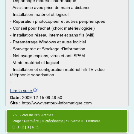
- Dépannage matériel informatique
- Assistance avec prise de main a distance
- Installation matériel et logiciel
- Réparation photocopieur et autres périphériques
- Conseil pour l'achat (choix matériel/logiciel)
- Installation réseau internet et sans fils (wifi)
- Paramétrage Windows et autre logiciel
- Sauvegarde et Stockage d'information
- Nettoyage espions, virus et anti SPAM
- Vente matériel et logiciel
- Installation et configuration matériel hifi TV vidéo
téléphonie sonorisation
-...
Lire la suite
Date:
2009-12-15 09:49:50
Site :
http://www.ventoux-informatique.com
251 - 269 de 269 Articles
Page :
Première
| <
Précédente
| Suivante > | Dernière
0
|
1
|
2
|
3
|
4
|
5