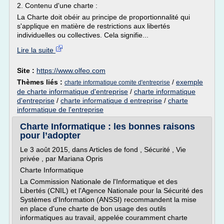
2. Contenu d'une charte :
La Charte doit obéir au principe de proportionnalité qui
s'applique en matière de restrictions aux libertés
individuelles ou collectives. Cela signifie...
Lire la suite
Site :
https://www.olfeo.com
Thèmes liés :
/
exemple
charte informatique comite d'entreprise
de charte informatique d'entreprise
/
charte informatique
d'entreprise
/
charte informatique d entreprise
/
charte
informatique de l'entreprise
Charte Informatique : les bonnes raisons
pour l’adopter
Le 3 août 2015, dans Articles de fond , Sécurité , Vie
privée , par Mariana Opris
Charte Informatique
La Commission Nationale de l'Informatique et des
Libertés (CNIL) et l'Agence Nationale pour la Sécurité des
Systèmes d'Information (ANSSI) recommandent la mise
en place d'une charte de bon usage des outils
informatiques au travail, appelée couramment charte