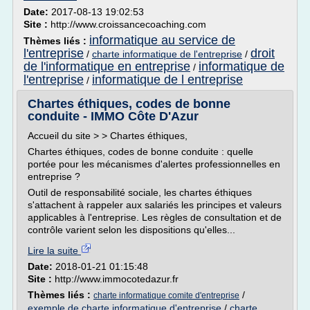
Date:
2017-08-13 19:02:53
Site :
http://www.croissancecoaching.com
informatique au service de
Thèmes liés :
l'entreprise
droit
/
charte informatique de l'entreprise
/
de l'informatique en entreprise
informatique de
/
l'entreprise
informatique de l entreprise
/
Chartes éthiques, codes de bonne
conduite - IMMO Côte D'Azur
Accueil du site > > Chartes éthiques,
Chartes éthiques, codes de bonne conduite : quelle
portée pour les mécanismes d'alertes professionnelles en
entreprise ?
Outil de responsabilité sociale, les chartes éthiques
s'attachent à rappeler aux salariés les principes et valeurs
applicables à l'entreprise. Les règles de consultation et de
contrôle varient selon les dispositions qu'elles...
Lire la suite
Date:
2018-01-21 01:15:48
Site :
http://www.immocotedazur.fr
Thèmes liés :
/
charte informatique comite d'entreprise
exemple de charte informatique d'entreprise
/
charte