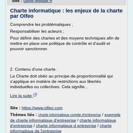
Site :
usine-digitale.fr
Charte informatique : les enjeux de la charte
par Olfeo
Comprendre les problématiques ;
Responsabiliser les acteurs ;
Pour définir des chartes et des moyens techniques afin de
mettre en place une politique de contrôle et d'audit et
pouvoir sanctionner.
2. Contenu d'une charte :
La Charte doit obéir au principe de proportionnalité qui
s'applique en matière de restrictions aux libertés
individuelles ou collectives. Cela signifie...
Lire la suite
Site :
https://www.olfeo.com
Thèmes liés :
/
exemple
charte informatique comite d'entreprise
de charte informatique d'entreprise
/
charte informatique
d'entreprise
/
charte informatique d entreprise
/
charte
informatique de l'entreprise