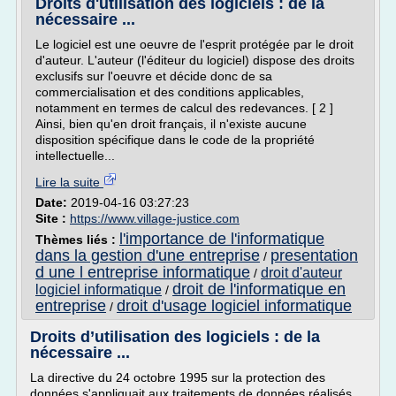
Droits d'utilisation des logiciels : de la
nécessaire ...
Le logiciel est une oeuvre de l'esprit protégée par le droit
d'auteur. L'auteur (l'éditeur du logiciel) dispose des droits
exclusifs sur l'oeuvre et décide donc de sa
commercialisation et des conditions applicables,
notamment en termes de calcul des redevances. [ 2 ]
Ainsi, bien qu'en droit français, il n'existe aucune
disposition spécifique dans le code de la propriété
intellectuelle...
Lire la suite
Date:
2019-04-16 03:27:23
Site :
https://www.village-justice.com
l'importance de l'informatique
Thèmes liés :
dans la gestion d'une entreprise
presentation
/
d une l entreprise informatique
droit d'auteur
/
droit de l'informatique en
logiciel informatique
/
entreprise
droit d'usage logiciel informatique
/
Droits d’utilisation des logiciels : de la
nécessaire ...
La directive du 24 octobre 1995 sur la protection des
données s'appliquait aux traitements de données réalisés