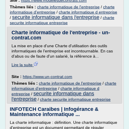
Site :
https://www.modelesdecontrats.com
Thèmes liés :
charte informatique de l'entreprise
/
charte
informatique d'entreprise
/
charte informatique d entreprise
securite informatique dans l'entreprise
/
/
charte
securite informatique entreprise
Charte informatique de l'entreprise - un-
contrat.com
La mise en place d'une Charte d'utilisation des outils
informatiques de l'entreprise est incontournable. En cas
d'abus ou de faute d'un salarié, la référence à...
Lire la suite
Site :
https://www.un-contrat.com
Thèmes liés :
charte informatique de l'entreprise
/
charte
informatique d'entreprise
/
charte informatique d
securite informatique dans
entreprise
/
l'entreprise
/
charte securite informatique entreprise
INFOTECH Caraibes | Infogérance &
Maintenance informatique ...
La charte informatique : définition. Une charte informatique
d'entreprise est un document permettant de réguler