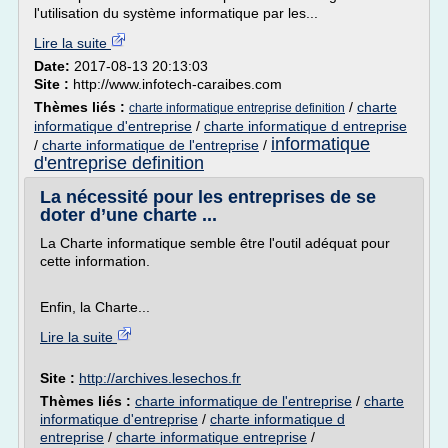
l'utilisation du système informatique par les...
Lire la suite
Date:
2017-08-13 20:13:03
Site :
http://www.infotech-caraibes.com
Thèmes liés :
/
charte
charte informatique entreprise definition
informatique d'entreprise
/
charte informatique d entreprise
informatique
/
charte informatique de l'entreprise
/
d'entreprise definition
La nécessité pour les entreprises de se
doter d’une charte ...
La Charte informatique semble être l'outil adéquat pour
cette information.
Enfin, la Charte...
Lire la suite
Site :
http://archives.lesechos.fr
Thèmes liés :
charte informatique de l'entreprise
/
charte
informatique d'entreprise
/
charte informatique d
entreprise
/
charte informatique entreprise
/