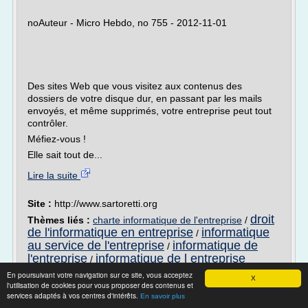
noAuteur - Micro Hebdo, no 755 - 2012-11-01
Des sites Web que vous visitez aux contenus des
dossiers de votre disque dur, en passant par les mails
envoyés, et même supprimés, votre entreprise peut tout
contrôler.
Méfiez-vous !
Elle sait tout de...
Lire la suite
Site :
http://www.sartoretti.org
droit
Thèmes liés :
charte informatique de l'entreprise
/
de l'informatique en entreprise
informatique
/
au service de l'entreprise
informatique de
/
l'entreprise
informatique de l entreprise
/
En poursuivant votre navigation sur ce site, vous acceptez
X
Directeur des Systèmes d’Information (DSI /
l'utilisation de cookies pour vous proposer des contenus et
CIO)
services adaptés à vos centres d'intérêts.
En savoir plus