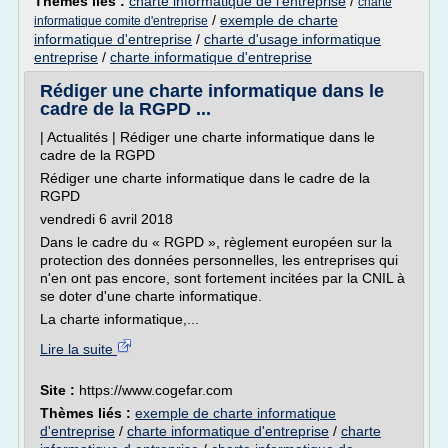
Thèmes liés :
charte informatique de l'entreprise
/
charte
/
exemple de charte
informatique comite d'entreprise
informatique d'entreprise
/
charte d'usage informatique
entreprise
/
charte informatique d'entreprise
Rédiger une charte informatique dans le
cadre de la RGPD ...
| Actualités | Rédiger une charte informatique dans le
cadre de la RGPD
Rédiger une charte informatique dans le cadre de la
RGPD
vendredi 6 avril 2018
Dans le cadre du « RGPD », règlement européen sur la
protection des données personnelles, les entreprises qui
n'en ont pas encore, sont fortement incitées par la CNIL à
se doter d'une charte informatique.
La charte informatique,...
Lire la suite
Site :
https://www.cogefar.com
Thèmes liés :
exemple de charte informatique
d'entreprise
/
charte informatique d'entreprise
/
charte